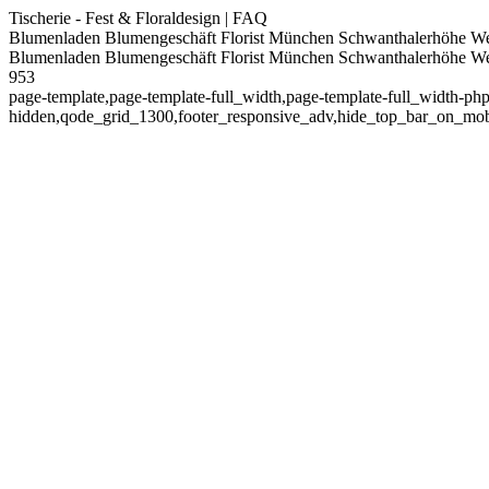
Tischerie - Fest & Floraldesign | FAQ
Blumenladen Blumengeschäft Florist München Schwanthalerhöhe W
Blumenladen Blumengeschäft Florist München Schwanthalerhöhe W
953
page-template,page-template-full_width,page-template-full_width-ph
hidden,qode_grid_1300,footer_responsive_adv,hide_top_bar_on_mobi