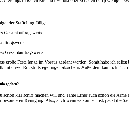
r. Allerdings muss ich Euch bei Verlust oder Schaden den jeweiligen We
lgender Staffelung fällig:
es Gesamtauftragswerts
auftragswerts
des Gesamtauftragswerts
dass große Feste lange im Voraus geplant werden. Somit habe ich selbs
b mit dieser Rücktrittsregelungen absichern. Außerdem kann ich Euch s
r übergeben?
 schon klar schiff machen will und Tante Erner auch schon die Arme 
 besonderen Reinigung. Also, auch wenn es komisch ist, packt die Sach