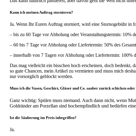
Das kann natürlich passieren, aber davon geht die Welt nicht unte
Kann ich meinen Auftrag stornieren?
Ja. Wenn Ihr Euren Auftrag storniert, wird eine Stornogebühr in fo
– bis zu 60 Tage vor Abholung oder Veranstaltungstermin: 10% d
– 60 bis 7 Tage vor Abholung oder Liefertermin: 50% des Gesamt
– innerhalb von 7 Tagen vor Abholung oder Liefertermin: 100% 
Das mag vielleicht ein bisschen hoch erscheinen, doch bedenkt, 
so gute Chancen, mein Artikel zu vermieten und muss mich deshal
nur vorsorglich geblockt werden.
Muss ich die Vasen, Geschirr, Gläser und Co. sauber zurück schicken ode
Ganz wichtig: Spülen muss niemand. Auch dann nicht, wenn Mutti
Goldränder am Porzellan sind hochempfindlich und bedürfen einer
Ist die Säuberung im Preis inbegriffen?
Ja.