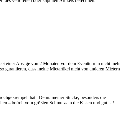
rt des verlorenen oder kaputten Artikels berechnen.
t bei einer Absage von 2 Monaten vor dem Eventtermin nicht mehr
o garantieren, dass meine Mietartikel nicht von anderen Mietern
hochgekrempelt hat. Denn: meiner Stücke, besonders die
en – befreit vom größten Schmutz- in die Kisten und gut ist!