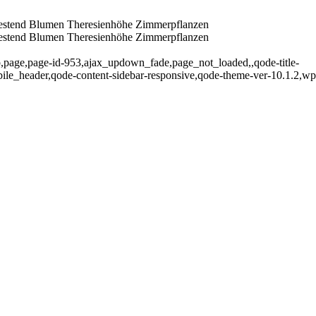
estend Blumen Theresienhöhe Zimmerpflanzen
estend Blumen Theresienhöhe Zimmerpflanzen
p,page,page-id-953,ajax_updown_fade,page_not_loaded,,qode-title-
le_header,qode-content-sidebar-responsive,qode-theme-ver-10.1.2,wp