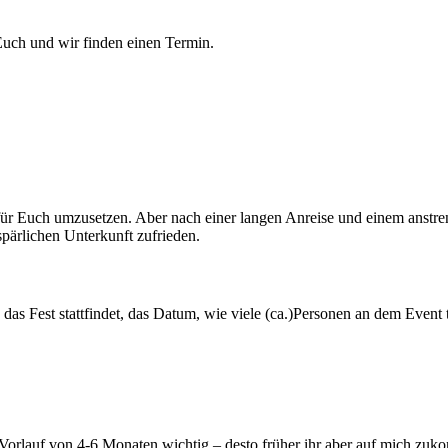
Euch und wir finden einen Termin.
 für Euch umzusetzen. Aber nach einer langen Anreise und einem anstr
spärlichen Unterkunft zufrieden.
 wo das Fest stattfindet, das Datum, wie viele (ca.)Personen an dem Ev
Vorlauf von 4-6 Monaten wichtig – desto früher ihr aber auf mich zukom